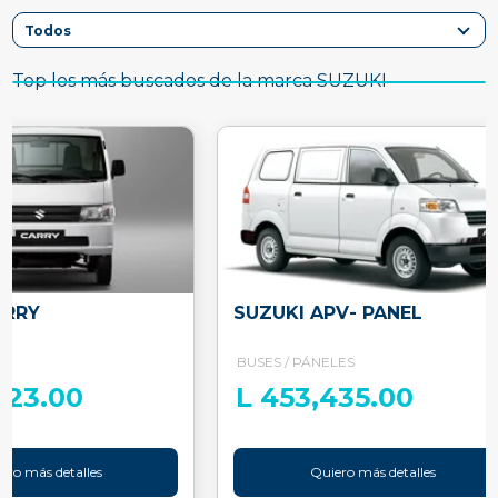
Top los más buscados de la marca SUZUKI
ARRY
SUZUKI APV- PANEL
BUSES / PÁNELES
023.00
L 453,435.00
ero más detalles
Quiero más detalles