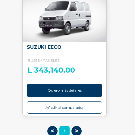
SUZUKI EECO
BUSES / PÁNELES
L 343,140.00
Quiero más detalles
Añadir al comparador
<
>
1