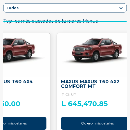
Top los más buscados de la marca Maxus
XUS T60 4X4
MAXUS MAXUS T60 4X2
T
COMFORT MT
PICK UP
850.00
L 645,470.85
ero más detalles
Quiero más detalles