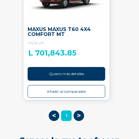
MAXUS MAXUS T60 4X4
COMFORT MT
PICK UP
L 701,843.85
Quiero más detalles
Añadir al comparador
<
>
1