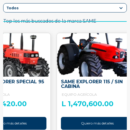
Top los más buscados de la marca SAME
LORER SPECIAL 95
SAME EXPLORER 115 / SIN
CABINA
ÍCOLA
EQUIPO AGRÍCOLA
9,420.00
L 1,470,600.00
ero más detalles
Quiero más detalles