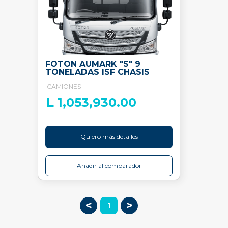
FOTON AUMARK "S" 9
TONELADAS ISF CHASIS
CAMIONES
L 1,053,930.00
Quiero más detalles
Añadir al comparador
<
>
1