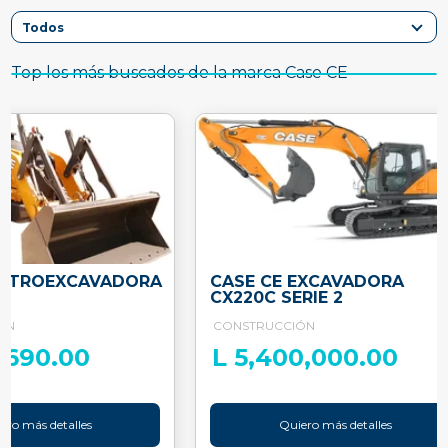
Top los más buscados de la marca Case CE
RETROEXCAVADORA
CASE CE EXCAVADORA
CX220C SERIE 2
ÓN
CONSTRUCCIÓN
6,690.00
L 5,400,000.00
ero más detalles
Quiero más detalles