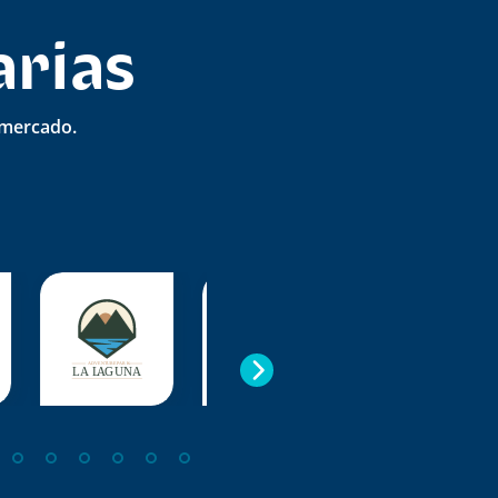
arias
l mercado.