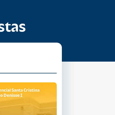
stas
ncial Santa Cristina
Residencial Santa Cristin
o Denisse I
Modelo Denisse III