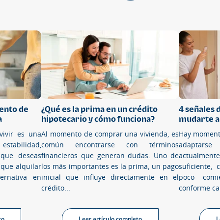
ento de
¿Qué es la prima en un crédito
4 señales
a
hipotecario y cómo funciona?
mudarte a
vivir es una
Al momento de comprar una vivienda, es
Hay momento
estabilidad,
común encontrarse con términos
adaptarse
 que deseas
financieros que generan dudas. Uno de
actualmen
nque alquilar
los más importantes es la prima, un pago
suficiente,
ernativa en
inicial que influye directamente en el
poco comi
crédito...
conforme ca
to
Leer artículo completo
L