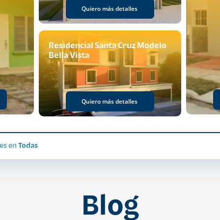
Quiero más detalles
Residencial Santa Cruz Modelo
Bella Vista
Quiero más detalles
les en
Todas
Blog