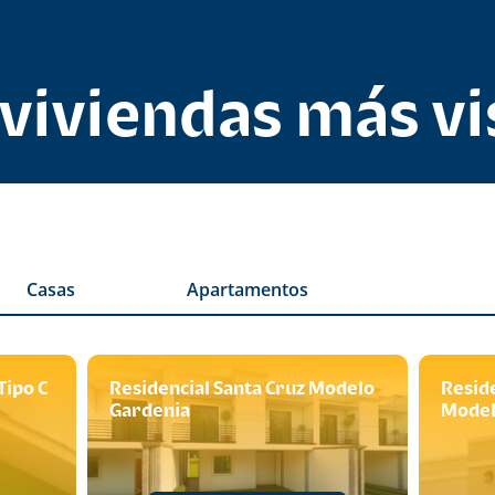
 viviendas más vi
casas
apartamentos
Tipo C
Residencial Santa Cruz Modelo
Reside
Gardenia
Model