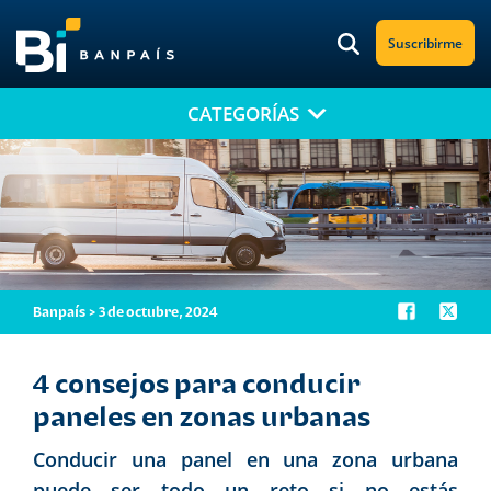
Suscribirme
CATEGORÍAS
¡No te pierdas nuestro nuevo contenido!
Suscríbete a nuestro blog y recibe mensualmente en tu correo
electrónico, las noticias más relevantes.
Banpaís > 3 de octubre, 2024
4 consejos para conducir
paneles en zonas urbanas
Conducir
una panel
en una zona urbana
puede ser todo un reto si no estás