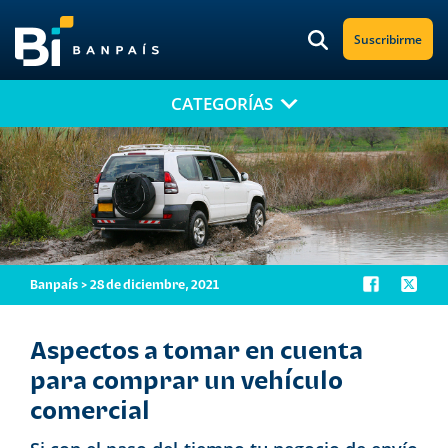
Suscribirme
CATEGORÍAS
¡No te pierdas nuestro nuevo contenido!
Suscríbete a nuestro blog y recibe mensualmente en tu correo
electrónico, las noticias más relevantes.
Banpaís > 28 de diciembre, 2021
Aspectos a tomar en cuenta
para comprar un vehículo
comercial