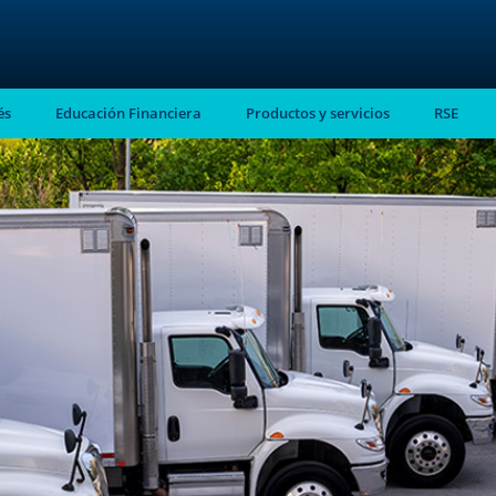
és
Educación Financiera
Productos y servicios
RSE
stro
almente en tu
ntes.