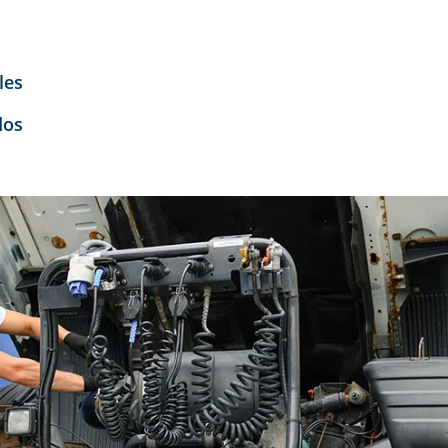
les
dos