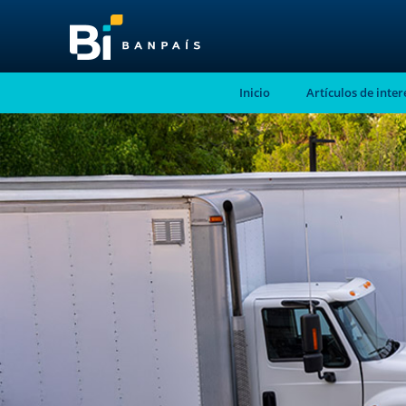
Inicio
Artículos de inter
¡No te pierdas nue
nuevo contenido!
Suscríbete a nuestro blog y recibe mensu
correo electrónico, las noticias más releva