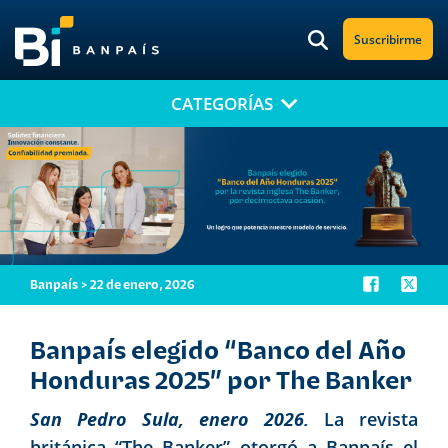
Suscribirme
CATEGORÍAS
¡No te pierdas nuestro nuevo contenido!
Suscríbete a nuestro blog y recibe mensualmente en tu correo
electrónico, las noticias más relevantes.
Banpaís > 22 de enero, 2026
Banpaís elegido “Banco del Año
Honduras 2025” por The Banker
San Pedro Sula, enero 2026.
La revista
británica “The Banker” otorgó a Banpaís el