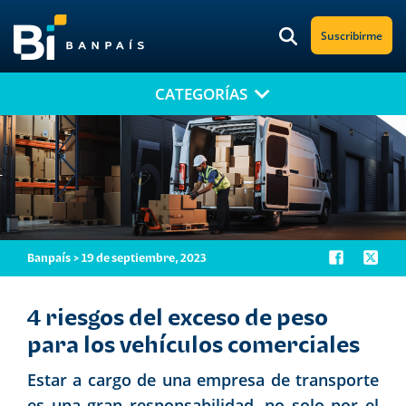
Suscribirme
CATEGORÍAS
¡No te pierdas nuestro nuevo contenido!
Suscríbete a nuestro blog y recibe mensualmente en tu correo
electrónico, las noticias más relevantes.
Banpaís > 19 de septiembre, 2023
4 riesgos del exceso de peso
para los vehículos comerciales
Estar a cargo de una empresa de transporte
es una gran responsabilidad, no solo por el