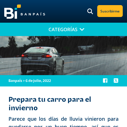
Suscribirme
CATEGORÍAS
¡No te pierdas nuestro nuevo contenido!
Suscríbete a nuestro blog y recibe mensualmente en tu correo
electrónico, las noticias más relevantes.
Banpaís > 6 de julio, 2022
Prepara tu carro para el
invierno
Parece que los días de lluvia vinieron para
quedarse por un buen tiempo, así que es