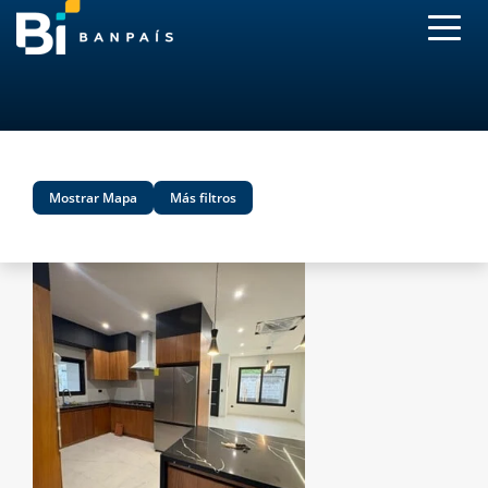
}
Mostrar Mapa
Más filtros