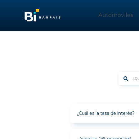
Automóviles
¿Cuál es la tasa de interés?
8.25% primer añ
únicamente para
¿Aceptan 0% enganche?