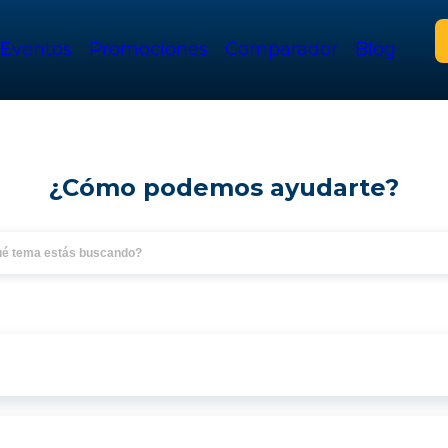
Eventos
Promociones
Comparador
Blog
¿Cómo podemos ayudarte?
o crédito en Lempiras, 7.25% primer año crédito en dólares. Tasa 
 solicitudes de crédito en línea.