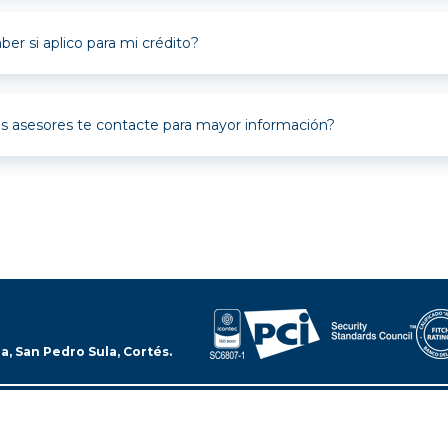
r un préstamo a partir de los 25 años de edad hasta los 65, si tien
icar con un fiador que cumpla con los parámetros permitidos.
r si aplico para mi crédito?
 una precalificación por este medio en 30 minutos obtendrás una
s asesores te contacte para mayor información?
s al teléfono 2420-3000 ext. 33233/332332/3252 o escríbenos al 
fovehiculos@bi.com.gt
a, San Pedro Sula, Cortés.
2025 @ Todos los derechos reservados por Banpaís