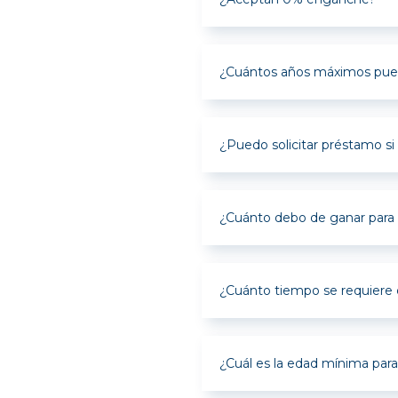
Debes contar co
¿Cuántos años máximos pued
Los plazos dispo
¿Puedo solicitar préstamo si
Claro puedes apl
¿Cuánto debo de ganar para 
No hay un mont
obligaciones no
¿Cuánto tiempo se requiere d
Debes tener 1 a
con un fiador q
¿Cuál es la edad mínima para