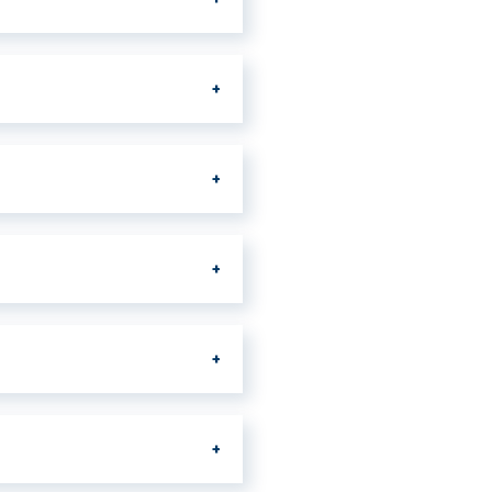
 IVA elegido.
 tus
 puedes aplicar