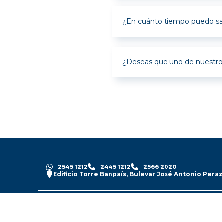
Puedes solicita
edad puedes apl
¿En cuánto tiempo puedo sabe
Puedes realizar
¿Deseas que uno de nuestro
Puedes llamarno
electrónico:
in
2545 1212
2445 1212
2566 2020
Edificio Torre Banpaís, Bulevar José Antonio Peraz
Ver términos y condiciones