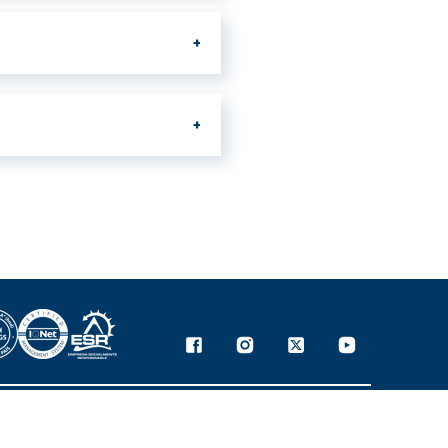
es menos o más
 respuesta.
correo