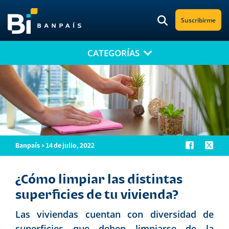
Suscribirme
CATEGORÍAS
¡No te pierdas nuestro nuevo contenido!
Suscríbete a nuestro blog y recibe mensualmente en tu correo
electrónico, las noticias más relevantes.
Banpaís > 14 de julio, 2022
¿Cómo limpiar las distintas
superficies de tu vivienda?
Las viviendas cuentan con diversidad de
superficies que deben limpiarse de la