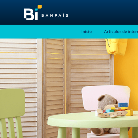
Inicio
Artículos de inter
¡No te pierdas nue
nuevo contenido!
Suscríbete a nuestro blog y recibe mensu
correo electrónico, las noticias más releva