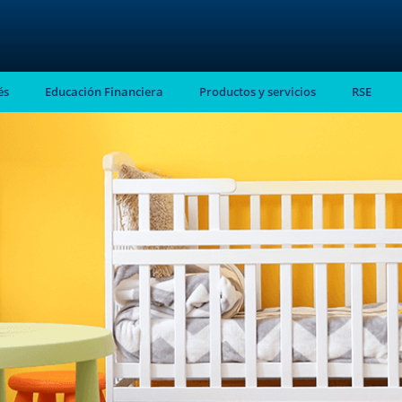
és
Educación Financiera
Productos y servicios
RSE
stro
almente en tu
ntes.