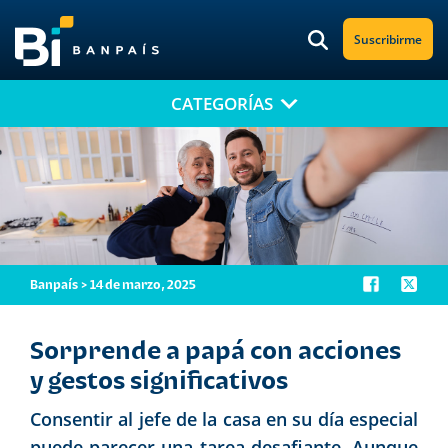
Suscribirme
CATEGORÍAS
¡No te pierdas nuestro nuevo contenido!
Suscríbete a nuestro blog y recibe mensualmente en tu correo
electrónico, las noticias más relevantes.
Banpaís > 14 de marzo, 2025
Sorprende a papá con acciones
y gestos significativos
Consentir al jefe de la casa en su día especial
puede parecer una tarea desafiante. Aunque