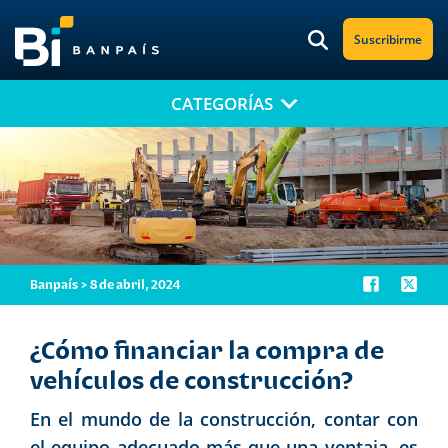
Suscribirme
CATEGORÍAS
¡No te pierdas nuestro nuevo contenido!
Suscríbete a nuestro blog y recibe mensualmente en tu correo
electrónico, las noticias más relevantes.
Banpaís > 8 de abril, 2024
¿Cómo financiar la compra de
vehículos de construcción?
En el mundo de la construcción, contar con
el equipo adecuado más que una ventaja, es