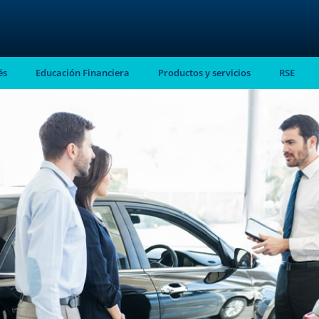
és
Educación Financiera
Productos y servicios
RSE
stro
almente en tu
ntes.