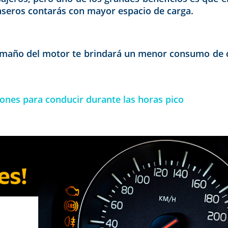
traseros contarás con mayor espacio de carga.
tamaño del motor te brindará un menor consumo de c
nes para conducir durante las horas pico