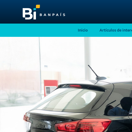
Inicio
Artículos de inter
¡No te pierdas nue
nuevo contenido!
Suscríbete a nuestro blog y recibe mensu
correo electrónico, las noticias más releva