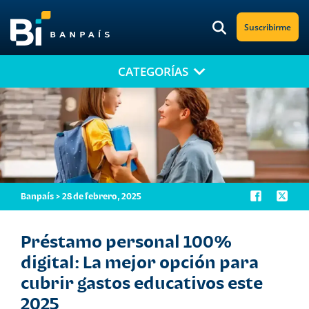
Suscribirme
CATEGORÍAS
¡No te pierdas nuestro nuevo contenido!
Suscríbete a nuestro blog y recibe mensualmente en tu correo
electrónico, las noticias más relevantes.
Banpaís > 28 de febrero, 2025
Préstamo personal 100%
digital: La mejor opción para
cubrir gastos educativos este
2025