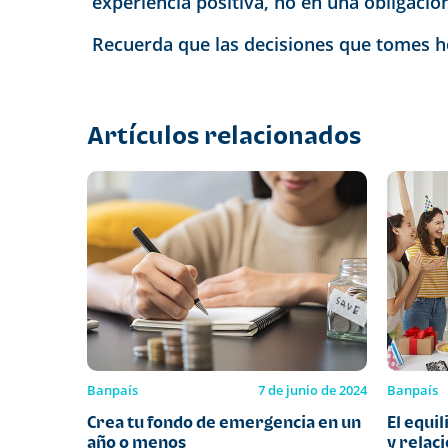
experiencia positiva, no en una obligació
Recuerda que las decisiones que tomes ho
Artículos relacionados
Banpaís
7 de junio de 2024
Banpaís
Crea tu fondo de emergencia en un
El equil
año o menos
y relaci