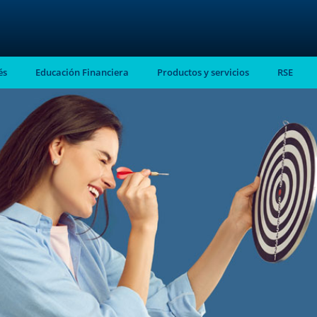
és
Educación Financiera
Productos y servicios
RSE
stro
almente en tu
ntes.