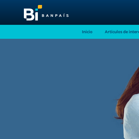
Inicio
Artículos de inter
¡No te pierdas nue
nuevo contenido!
Suscríbete a nuestro blog y recibe mensu
correo electrónico, las noticias más releva