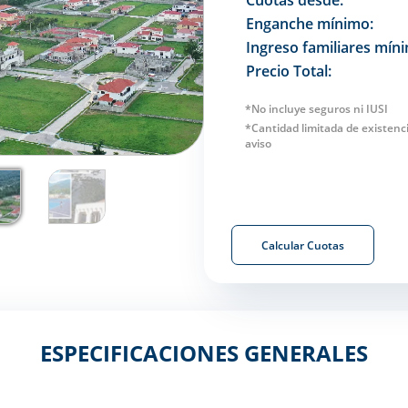
Cuotas desde:
Enganche mínimo:
Ingreso familiares mín
Precio Total:
*No incluye seguros ni IUSI
*Cantidad limitada de existenci
aviso
Calcular Cuotas
ESPECIFICACIONES GENERALES