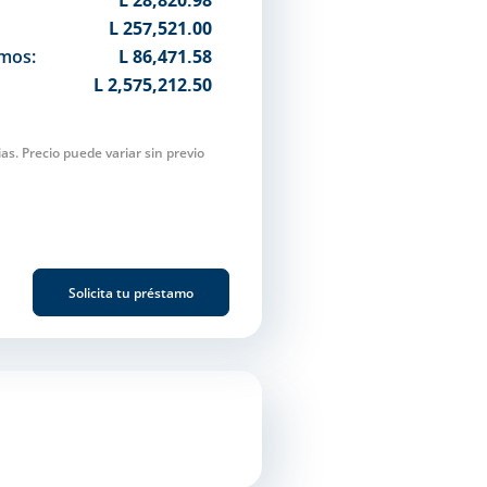
L 28,820.98
L 257,521.00
imos:
L 86,471.58
L 2,575,212.50
as. Precio puede variar sin previo
Solicita tu préstamo