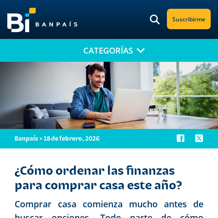
Suscribirme
CATEGORÍAS
¡No te pierdas nuestro nuevo contenido!
Suscríbete a nuestro blog y recibe mensualmente en tu correo
electrónico, las noticias más relevantes.
Banpaís > 18 de febrero, 2026
¿Cómo ordenar las finanzas
para comprar casa este año?
Comprar casa comienza mucho antes de
buscar opciones. Todo parte de cómo