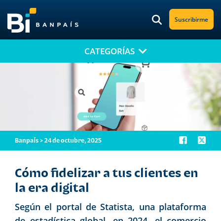
Suscribirme
CATEGORÍAS
¡No te pierdas nuestro nuevo contenido!
Suscríbete a nuestro blog y recibe mensualmente en tu correo
electrónico, las noticias más relevantes.
Banpaís > 24 de octubre, 2025
Cómo fidelizar a tus clientes en
la era digital
Según el portal de Statista, una plataforma
de estadística global, en 2024, el comercio