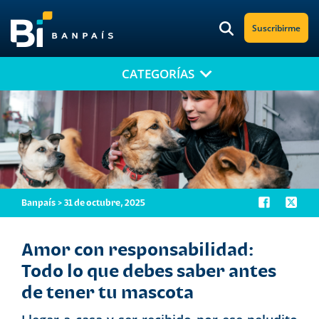
Suscribirme
CATEGORÍAS
¡No te pierdas nuestro nuevo contenido!
Suscríbete a nuestro blog y recibe mensualmente en tu correo
electrónico, las noticias más relevantes.
Banpaís > 31 de octubre, 2025
Amor con responsabilidad:
Todo lo que debes saber antes
de tener tu mascota