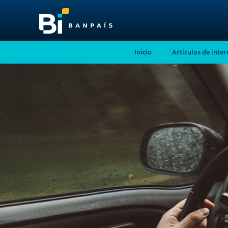
Inicio
Artículos de inter
¡No te pierdas nue
nuevo contenido!
Suscríbete a nuestro blog y recibe mensu
correo electrónico, las noticias más releva