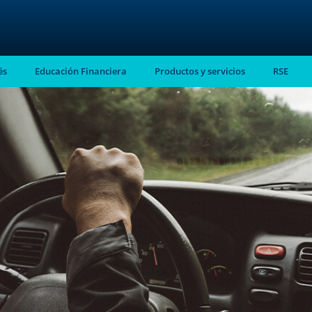
és
Educación Financiera
Productos y servicios
RSE
stro
almente en tu
ntes.