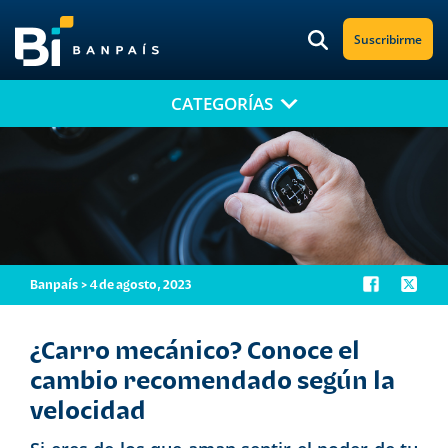
Suscribirme
CATEGORÍAS
¡No te pierdas nuestro nuevo contenido!
Suscríbete a nuestro blog y recibe mensualmente en tu correo
electrónico, las noticias más relevantes.
Banpaís > 4 de agosto, 2023
¿Carro mecánico? Conoce el
cambio recomendado según la
velocidad