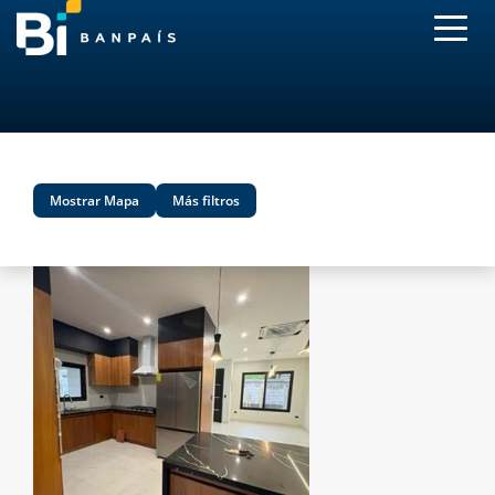
}
Mostrar Mapa
Más filtros