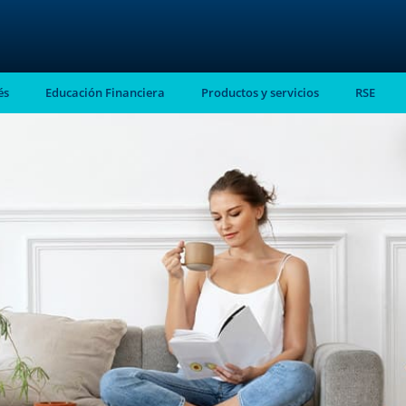
és
Educación Financiera
Productos y servicios
RSE
stro
almente en tu
ntes.