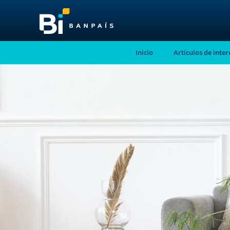
Inicio
Artículos de inter
¡No te pierdas nue
nuevo contenido!
Suscríbete a nuestro blog y recibe mensu
correo electrónico, las noticias más releva