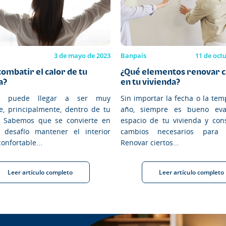
3 de mayo de 2023
Banpaís
11 de oct
ombatir el calor de tu
¿Qué elementos renovar c
a?
en tu vivienda?
or puede llegar a ser muy
Sin importar la fecha o la te
e, principalmente, dentro de tu
año, siempre es bueno eva
. Sabemos que se convierte en
espacio de tu vivienda y cons
 desafío mantener el interior
cambios necesarios para m
confortable...
Renovar ciertos...
Leer artículo completo
Leer artículo completo