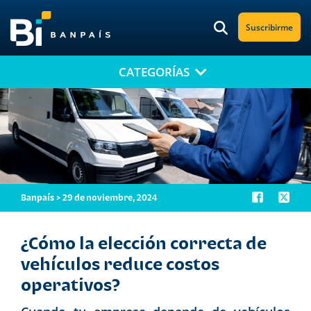
Suscribirme
CATEGORÍAS
¡No te pierdas nuestro nuevo contenido!
Suscríbete a nuestro blog y recibe mensualmente en tu correo
electrónico, las noticias más relevantes.
Banpaís > 29 de noviembre, 2024
¿Cómo la elección correcta de
vehículos reduce costos
operativos?