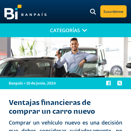
Suscribirme
CATEGORÍAS
¡No te pierdas nuestro nuevo contenido!
Suscríbete a nuestro blog y recibe mensualmente en tu correo
electrónico, las noticias más relevantes.
Banpaís > 10 de junio, 2024
Ventajas financieras de
comprar un carro nuevo
Comprar un vehículo nuevo es una decisión
que debes considerar cuidadosamente, no