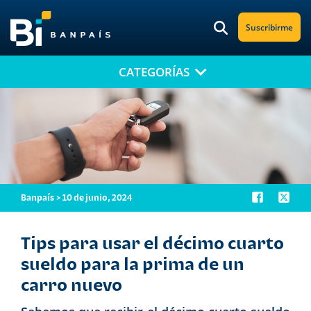
Suscribirme
CATEGORÍAS
¡No te pierdas nuestro nuevo contenido!
Suscríbete a nuestro blog y recibe mensualmente en tu correo
electrónico, las noticias más relevantes.
Banpaís > 10 de junio, 2024
Tips para usar el décimo cuarto
sueldo para la prima de un
carro nuevo