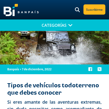
Suscribirme
CATEGORÍAS
¡No te pierdas nuestro nuevo contenido!
Suscríbete a nuestro blog y recibe mensualmente en tu correo
electrónico, las noticias más relevantes.
Banpaís > 7 de diciembre, 2022
Tipos de vehículos todoterreno
que debes conocer
Si eres amante de las aventuras extremas,
sin duda necesitas como acompañante de