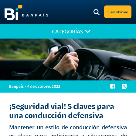
Suscribirme
CATEGORÍAS
¡No te pierdas nuestro nuevo contenido!
Suscríbete a nuestro blog y recibe mensualmente en tu correo
electrónico, las noticias más relevantes.
Banpaís > 4 de octubre, 2022
¡Seguridad vial! 5 claves para
una conducción defensiva
Mantener un estilo de conducción defensiva
es clave para anticiparte a situaciones de