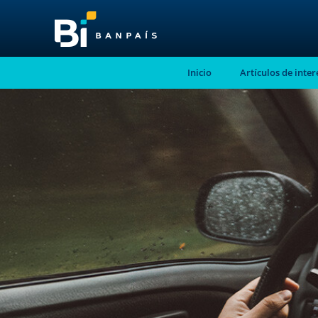
Inicio
Artículos de inter
¡No te pierdas nue
nuevo contenido!
Suscríbete a nuestro blog y recibe mensu
correo electrónico, las noticias más releva