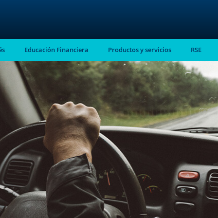
és
Educación Financiera
Productos y servicios
RSE
stro
almente en tu
ntes.