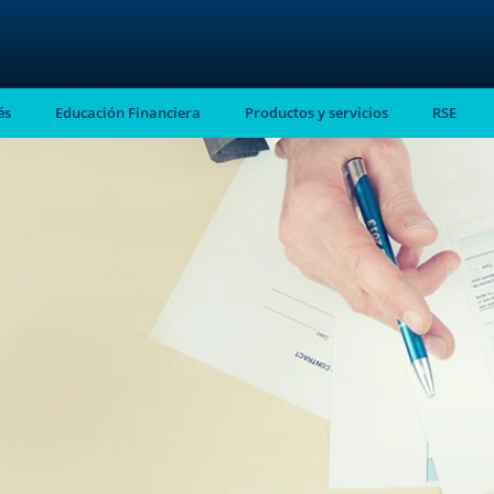
és
Educación Financiera
Productos y servicios
RSE
stro
almente en tu
ntes.