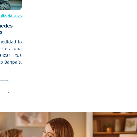
julio de 2025
uedes
s
omodidad lo
erte a una
lizar tus
pp Banpaís,