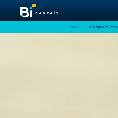
Inicio
Artículos de inter
¡No te pierdas nue
nuevo contenido!
Suscríbete a nuestro blog y recibe mensu
correo electrónico, las noticias más releva