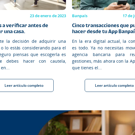
23 de enero de 2023
Banpaís
17 de 
 a verificar antes de
Cinco transacciones que p
 una casa.
hacer desde tu App Banpaí
te la decisión de adquirir una
En la era digital actual, la c
, o lo estás considerando para el
es todo. Ya no necesitas mov
seguro piensas que escogerla es
agencia bancaria para rea
e debes hacer con cautela,
gestiones, más ahora con la A
en...
que tienes el...
Leer artículo completo
Leer artículo completo