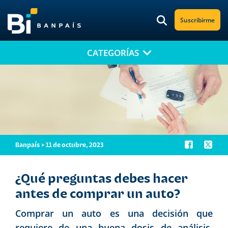
Suscribirme
CATEGORÍAS
¡No te pierdas nuestro nuevo contenido!
Suscríbete a nuestro blog y recibe mensualmente en tu correo
electrónico, las noticias más relevantes.
Banpaís > 11 de octubre, 2023
¿Qué preguntas debes hacer
antes de comprar un auto?
Comprar un auto es una decisión que
requiere de una buena dosis de análisis,