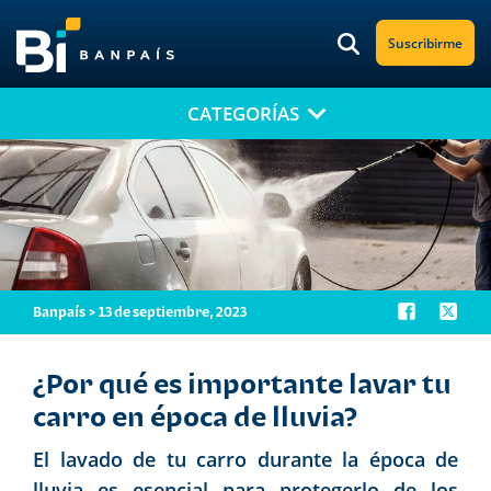
Suscribirme
CATEGORÍAS
¡No te pierdas nuestro nuevo contenido!
Suscríbete a nuestro blog y recibe mensualmente en tu correo
electrónico, las noticias más relevantes.
Banpaís > 13 de septiembre, 2023
¿Por qué es importante lavar tu
carro en época de lluvia?
El lavado de tu carro durante la época de
lluvia es esencial para protegerlo de los