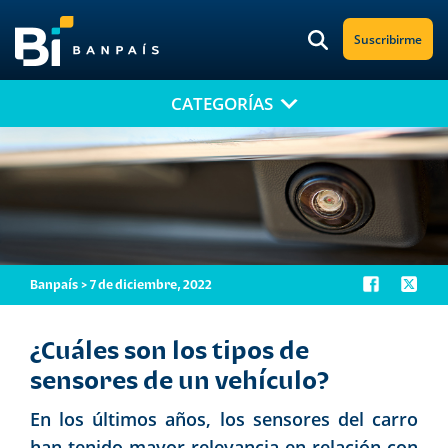
Suscribirme
CATEGORÍAS
¡No te pierdas nuestro nuevo contenido!
Suscríbete a nuestro blog y recibe mensualmente en tu correo
electrónico, las noticias más relevantes.
Banpaís > 7 de diciembre, 2022
¿Cuáles son los tipos de
sensores de un vehículo?
En los últimos años, los sensores del carro
han tenido mayor relevancia en relación con