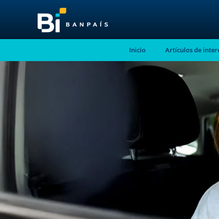
Inicio
Artículos de inter
¡No te pierdas nue
nuevo contenido!
Suscríbete a nuestro blog y recibe mensu
correo electrónico, las noticias más releva