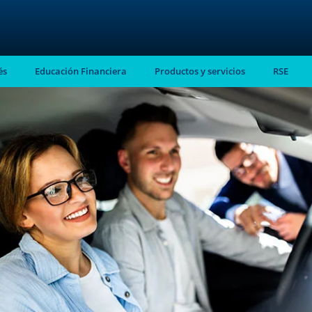
és
Educación Financiera
Productos y servicios
RSE
stro
almente en tu
ntes.