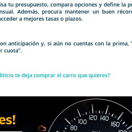
evisa tu presupuesto, compara opciones y define la 
nsual. Además, procura mantener un buen récord 
acceder a mejores tasas o plazos.
on anticipación y, si aún no cuentas con la prima,
r cuota”.
diticio te deja comprar el carro que quieres?