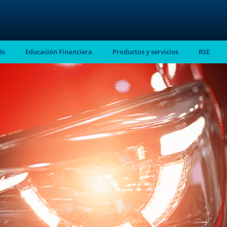
és
Educación Financiera
Productos y servicios
RSE
stro
almente en tu
ntes.