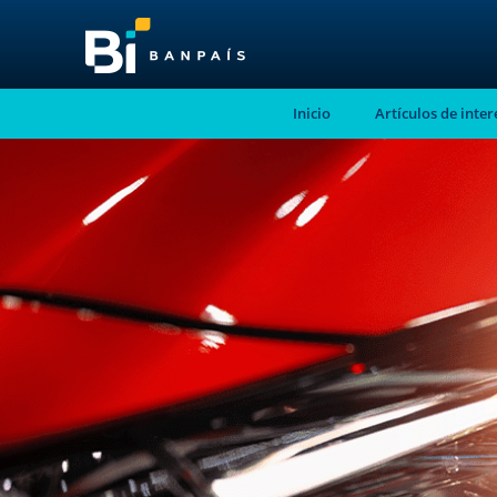
Inicio
Artículos de inter
¡No te pierdas nue
nuevo contenido!
Suscríbete a nuestro blog y recibe mensu
correo electrónico, las noticias más releva