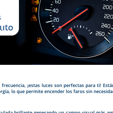
 frecuencia, ¡estas luces son perfectas para ti! Est
rgía, lo que permite encender los faros sin necesid
azulada brillante generando un campo visual más am