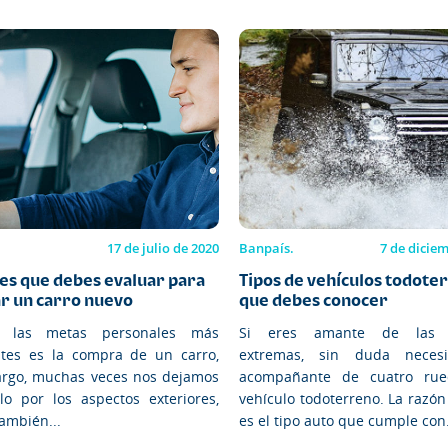
17 de julio de 2020
Banpaís.
7 de dicie
res que debes evaluar para
Tipos de vehículos todote
r un carro nuevo
que debes conocer
 las metas personales más
Si eres amante de las a
tes es la compra de un carro,
extremas, sin duda neces
rgo, muchas veces nos dejamos
acompañante de cuatro ru
olo por los aspectos exteriores,
vehículo todoterreno. La razó
ambién...
es el tipo auto que cumple con.