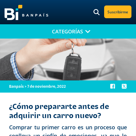
Suscribirme
CATEGORÍAS
¡No te pierdas nuestro nuevo contenido!
Suscríbete a nuestro blog y recibe mensualmente en tu correo
electrónico, las noticias más relevantes.
Banpaís > 7 de noviembre, 2022
¿Cómo prepararte antes de
adquirir un carro nuevo?
Comprar tu primer carro es un proceso que
conlleva un sinfín de emociones, ya que lo