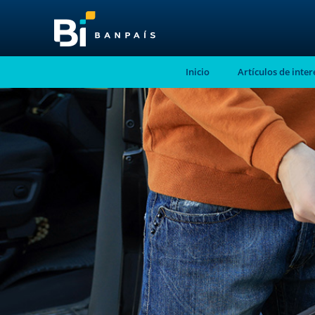
Inicio
Artículos de inter
¡No te pierdas nue
nuevo contenido!
Suscríbete a nuestro blog y recibe mensu
correo electrónico, las noticias más releva