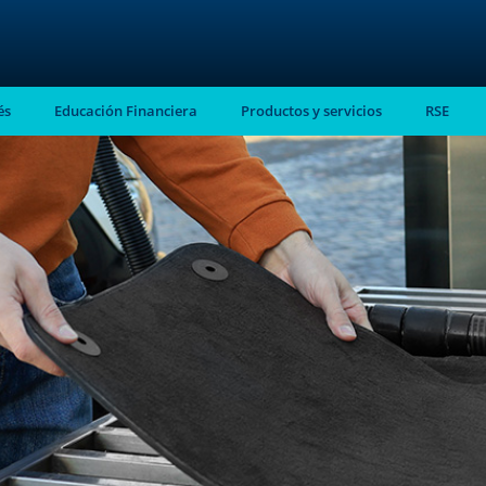
és
Educación Financiera
Productos y servicios
RSE
stro
almente en tu
ntes.