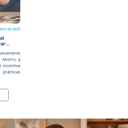
mbre de 2025
al
ar...
uevamente
 Ahorro, y
e incentiva
rácticas