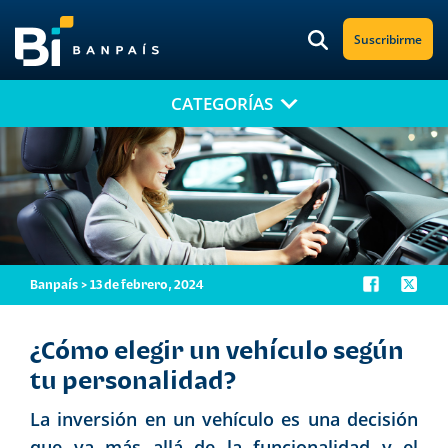
Suscribirme
CATEGORÍAS
¡No te pierdas nuestro nuevo contenido!
Suscríbete a nuestro blog y recibe mensualmente en tu correo
electrónico, las noticias más relevantes.
Banpaís > 13 de febrero, 2024
¿Cómo elegir un vehículo según
tu personalidad?
La inversión en un vehículo es una decisión
que va más allá de la funcionalidad y el