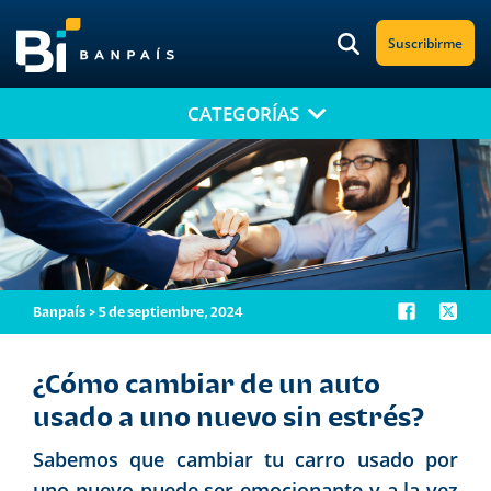
Suscribirme
CATEGORÍAS
¡No te pierdas nuestro nuevo contenido!
Suscríbete a nuestro blog y recibe mensualmente en tu correo
electrónico, las noticias más relevantes.
Banpaís > 5 de septiembre, 2024
¿Cómo cambiar de un auto
usado a uno nuevo sin estrés?
Sabemos que cambiar tu carro usado por
uno nuevo puede ser emocionante y a la vez