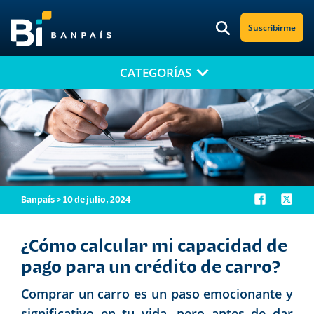
Suscribirme
CATEGORÍAS
¡No te pierdas nuestro nuevo contenido!
Suscríbete a nuestro blog y recibe mensualmente en tu correo
electrónico, las noticias más relevantes.
Banpaís > 10 de julio, 2024
¿Cómo calcular mi capacidad de
pago para un crédito de carro?
Comprar un carro es un paso emocionante y
significativo en tu vida, pero antes de dar