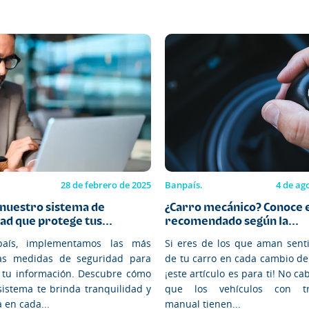
28 de febrero de 2025
Banpaís.
4 de ag
nuestro sistema de
¿Carro mecánico? Conoce 
ad que protege tus...
recomendado según la...
aís, implementamos las más
Si eres de los que aman senti
as medidas de seguridad para
de tu carro en cada cambio de
 tu información. Descubre cómo
¡este artículo es para ti! No c
sistema te brinda tranquilidad y
que los vehículos con tr
 en cada...
manual tienen...