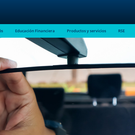
és
Educación Financiera
Productos y servicios
RSE
stro
almente en tu
ntes.