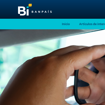
Inicio
Artículos de inter
¡No te pierdas nue
nuevo contenido!
Suscríbete a nuestro blog y recibe mensu
correo electrónico, las noticias más releva