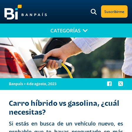
Suscribirme
CATEGORÍAS
¡No te pierdas nuestro nuevo contenido!
Suscríbete a nuestro blog y recibe mensualmente en tu correo
electrónico, las noticias más relevantes.
Banpaís > 4 de agosto, 2023
Carro híbrido vs gasolina, ¿cuál
necesitas?
Si estás en busca de un vehículo nuevo, es
probable que te hayas preguntado en más