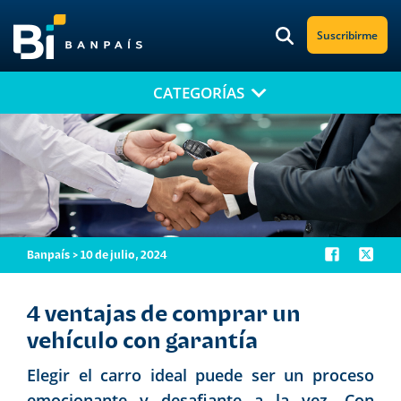
Suscribirme
CATEGORÍAS
¡No te pierdas nuestro nuevo contenido!
Suscríbete a nuestro blog y recibe mensualmente en tu correo
electrónico, las noticias más relevantes.
Banpaís > 10 de julio, 2024
4 ventajas de comprar un
vehículo con garantía
Elegir el carro ideal puede ser un proceso
emocionante y desafiante a la vez. Con