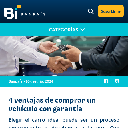
Suscribirme
CATEGORÍAS
¡No te pierdas nuestro nuevo contenido!
Suscríbete a nuestro blog y recibe mensualmente en tu correo
electrónico, las noticias más relevantes.
Banpaís > 10 de julio, 2024
4 ventajas de comprar un
vehículo con garantía
Elegir el carro ideal puede ser un proceso
emocionante y desafiante a la vez. Con